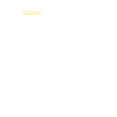
rviços
Blog
Contato
Shopping bag